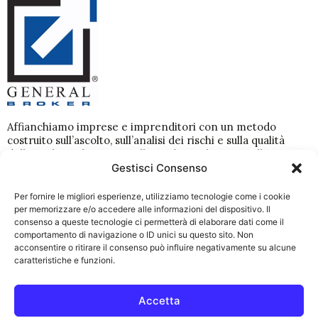
Affianchiamo imprese e imprenditori con un metodo
costruito sull’ascolto, sull’analisi dei rischi e sulla qualità
delle scelte nel tempo. Dallo studio preliminare alla
gestione dei sinistri, lavoriamo per costruire coperture
Gestisci Consenso
coerenti con la realtà dell’azienda e seguirle con
continuità.
Per fornire le migliori esperienze, utilizziamo tecnologie come i cookie
per memorizzare e/o accedere alle informazioni del dispositivo. Il
Dati Societari
Disclaimer
consenso a queste tecnologie ci permetterà di elaborare dati come il
comportamento di navigazione o ID unici su questo sito. Non
acconsentire o ritirare il consenso può influire negativamente su alcune
Link Utili
caratteristiche e funzioni.
Team
Storia
Accetta
Come lavoriamo