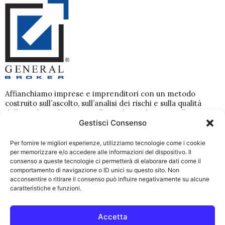
Affianchiamo imprese e imprenditori con un metodo
costruito sull’ascolto, sull’analisi dei rischi e sulla qualità
delle scelte nel tempo. Dallo studio preliminare alla
gestione dei sinistri, lavoriamo per costruire coperture
Gestisci Consenso
coerenti con la realtà dell’azienda e seguirle con
continuità.
Per fornire le migliori esperienze, utilizziamo tecnologie come i cookie
per memorizzare e/o accedere alle informazioni del dispositivo. Il
Dati Societari
Disclaimer
consenso a queste tecnologie ci permetterà di elaborare dati come il
comportamento di navigazione o ID unici su questo sito. Non
acconsentire o ritirare il consenso può influire negativamente su alcune
Link Utili
caratteristiche e funzioni.
Team
Storia
Accetta
Come lavoriamo